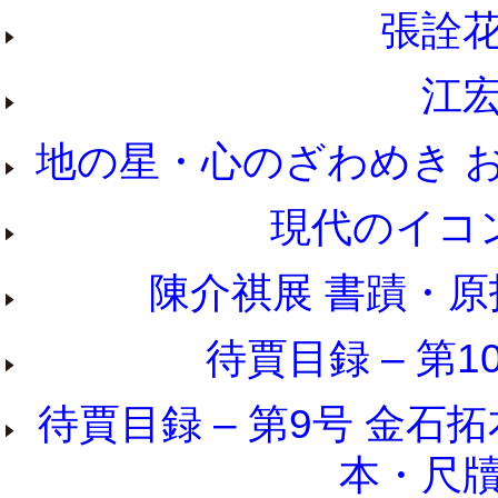
張詮花
江宏
地の星・心のざわめき お
現代のイコン
陳介祺展 書蹟・原
待賈目録 – 第1
待賈目録 – 第9号 金
本・尺牘