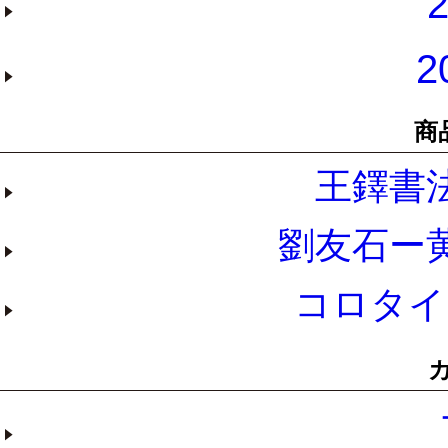
2
2
商
王鐸書
劉友石ー
コロタイ