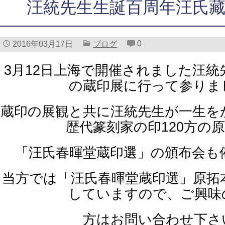
汪統先生生誕百周年汪氏藏
0
2016年03月17日
ブログ
3月12日上海で開催されました汪統
の蔵印展に行って参りま
蔵印の展観と共に汪統先生が一生を
歴代篆刻家の印120方の
「汪氏春暉堂蔵印選」の頒布会も
当方では「汪氏春暉堂蔵印選」原拓
していますので、ご興味
方はお問い合わせ下さ