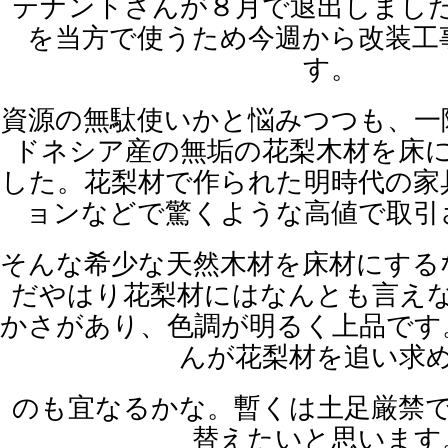
テナントさんが８月で退出しまし
を当方で使うため今週から改装工
す。
資源の無駄使いかと悩みつつも、一
ドネシア産の無垢の花梨木材を床
した。花梨材で作られた明時代の家
ョンなどで驚くような高値で取引
そんな希少な天然木材を床材にする
だやはり花梨材にはなんとも言え
かさがあり、色調が明るく上品です
んが花梨材を追い求
のも宜なるかな。暫くは土足厳禁
替えたいと思います