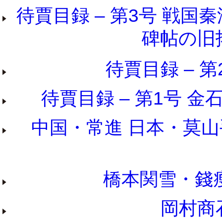
待賈目録 – 第3号 戦
碑帖の旧拓
待賈目録 – 第
待賈目録 – 第1号 金
中国・常進 日本・莫山
橋本関雪・錢瘦
岡村商石