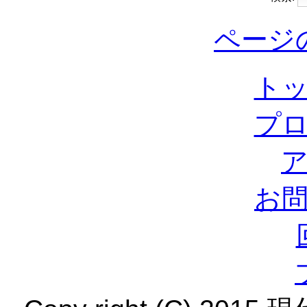
ページ
ト
プ
お